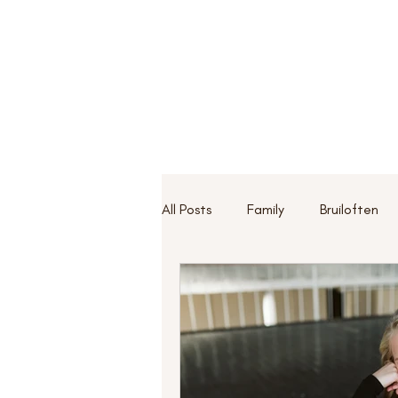
All Posts
Family
Bruiloften