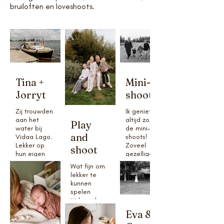
bruiloften en loveshoots.
Tina +
Mini-
Jorryt
shoot
Zij trouwden
Ik geniet
aan het
altijd zo van
Play
water bij
de mini-
and
Vidaa Lago.
shoots!
Lekker op
Zoveel
shoot
hun eigen
gezellige
tempo. Eerst
mensen die
Wat fijn om
nog even
hun best
lekker te
lekker varen
hebben
kunnen
met elkaar
gedaan op
spelen
op hun eigen
hun outfit,
tijdens de
bootje en
spelende
shoot. Hier
Eva &
daarna
kindjes,
en daar
zaten alle
kusjes,